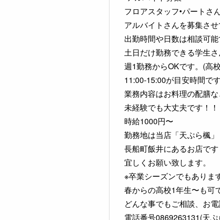
フロアスタッフ•パートさ
アルバイトさんを募集させ
出勤時間や日数は相談可能
土日だけ勤務できる学生さ
週1勤務からOKです。(高校
11:00-15:00が目安時間で
業務内容はお料理の配膳な
未経験でも大丈夫です！！
時給1000円〜
勤務地は当店「天ぷら楓」
長船町飯井にあるお店です
宜しくお願い致します。
※卒業シーズンでもありま
春からの高校1年生〜も可
どんな事でもご相談、お電
電話番号0869263131(天ぷ