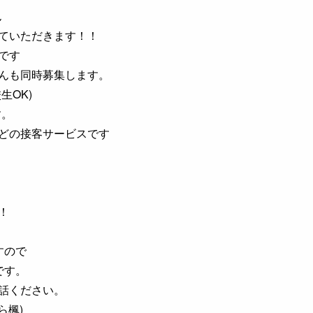
ん
ていただきます！！
です
んも同時募集します。
生OK)
す。
どの接客サービスです
！
すので
です。
話ください。
ら楓)