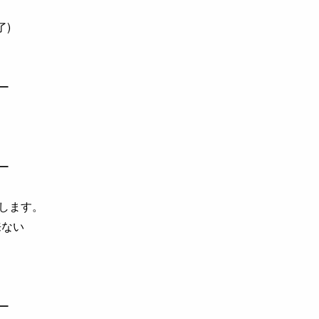
了)
ー
ー
します。
来ない
ー